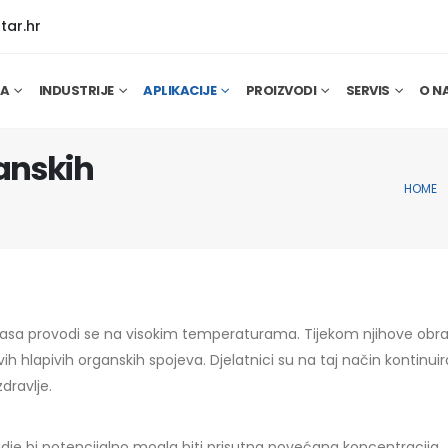
tar.hr
JA
INDUSTRIJE
APLIKACIJE
PROIZVODI
SERVIS
O N
ganskih
HOME
 masa provodi se na visokim temperaturama. Tijekom njihove obra
ivih hlapivih organskih spojeva. Djelatnici su na taj način kontinui
dravlje.
gdje bi potencijalno mogla biti prisutna povećana koncentracija,