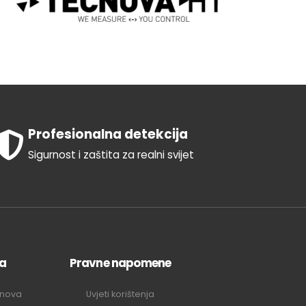
product
page
Profesionalna detekcija
Sigurnost i zaštita za realni svijet
ja
Pravne napomene
inova
Uvjeti korištenja