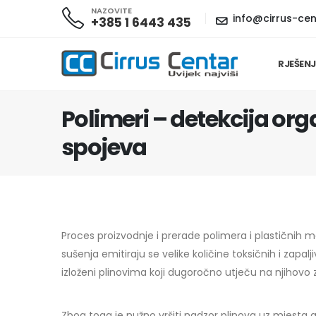
NAZOVITE
info@cirrus-cen
+385 1 6443 435
RJEŠEN
Polimeri – detekcija or
spojeva
Proces proizvodnje i prerade polimera i plastičnih
sušenja emitiraju se velike količine toksičnih i zapalj
izloženi plinovima koji dugoročno utječu na njihovo z
Zbog toga je nužno vršiti nadzor plinova uz mjesta 