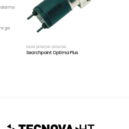
e alarma
ra ga
This
FIKSNI DETEKTORI
,
DETEKTORI
Searchpoint Optima Plus
product
has
multiple
variants.
The
options
may
be
chosen
on
the