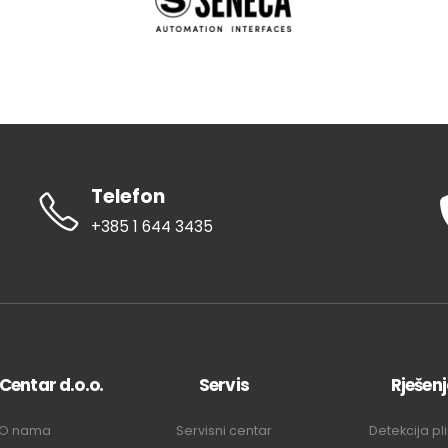
Telefon
+385 1 644 3435
 Centar d.o.o.
Servis
Rješen
O nama
Servisni centar
Detekcija pl